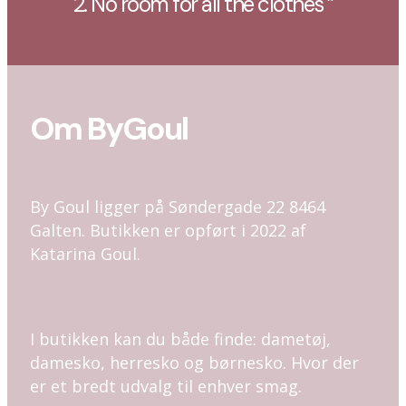
2. No room for all the clothes ”
Om ByGoul
By Goul ligger på Søndergade 22 8464
Galten. Butikken er opført i 2022 af
Katarina Goul.
I butikken kan du både finde: dametøj,
damesko, herresko og børnesko. Hvor der
er et bredt udvalg til enhver smag.